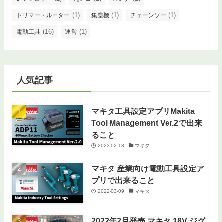
(1)
(1)
(1)
トリマー・ルーター
集塵機
チェーンソー
(16)
(1)
電動工具
運営
人気記事
マキタ工具設定アプリMakita
Tool Management Ver.2で出来
ること
2023-02-13
マキタ
マキタ 産業向け電動工具設定ア
プリで出来ること
2022-03-09
マキタ
2022年2月発売 マキタ 18V ジグ