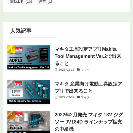
(16)
(1)
電動工具
運営
人気記事
マキタ工具設定アプリMakita
Tool Management Ver.2で出来
ること
2023-02-13
マキタ
マキタ 産業向け電動工具設定ア
プリで出来ること
2022-03-09
マキタ
2022年2月発売 マキタ 18V ジグ
ソー JV184D ラインナップ拡充
の中級機